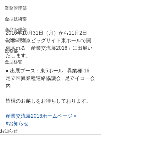
業務管理部
金型技術部
商品管理部
2016年10月31日（月）から11月2日
（水）東京ビッグサイト東ホールで開
品質管理部
催される「産業交流展2016」に出展い
総務部
たします。
金型移管
● 出展ブース：東5ホール   異業種-16   
足立区異業種連絡協議会   足立イコー会
内
皆様のお越しをお待ちしております。
産業交流展2016ホームページ >
#お知らせ
お知らせ