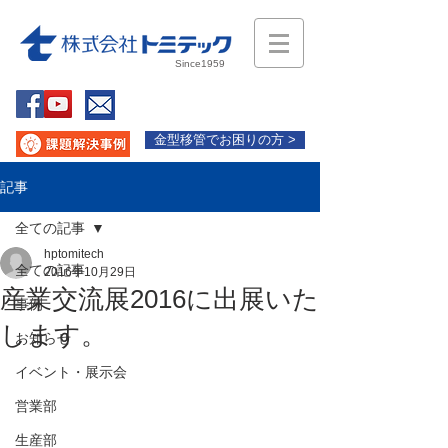
Since1959
金型移管でお困りの方 >
記事
全ての記事
hptomitech
全ての記事
2016年10月29日
産業交流展2016に出展いた
事例
します。
お知らせ
イベント・展示会
営業部
生産部