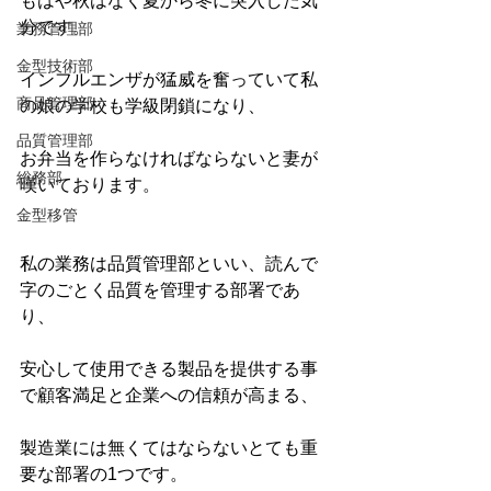
もはや秋はなく夏から冬に突入した気
分です。
業務管理部
金型技術部
インフルエンザが猛威を奮っていて私
商品管理部
の娘の学校も学級閉鎖になり、
品質管理部
お弁当を作らなければならないと妻が
総務部
嘆いております。
金型移管
私の業務は品質管理部といい、読んで
字のごとく品質を管理する部署であ
り、
安心して使用できる製品を提供する事
で顧客満足と企業への信頼が高まる、
製造業には無くてはならないとても重
要な部署の1つです。　