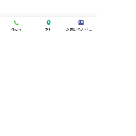
Phone
本社
お問い合わせフォーム
WROTE　BY　品質管理部 T,O
お知らせ
品質管理部