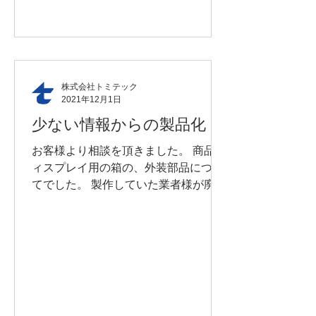
ので流用されている、という事が主な
理由でしょう。...
株式会社トミテック
2021年12月1日
少ない情報からの製品化
お客様より相談を頂きました。 商品デ
ィスプレイ用の箱の、外装部品につい
てでした。 製作していた業者様が廃業
してしまった様です。 現物品しかない
が同じものを製作出来ないか？とのお
話でした。 通常何かを製作する場合、
必ず図面をもとに作業を行うのです
が、今回のケースは「図面が無い...