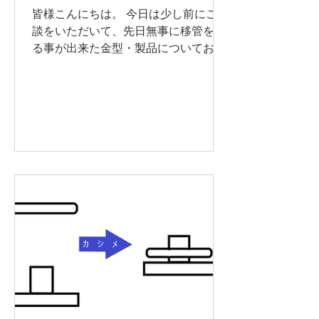
皆様こんにちは。 今日は少し前にご相
談をいただいて、先日無事に移管をす
る事が出来た金型・製品についてお話
させて下さい。 以前のブログでも触れ
させせていただきましたが、最近は開
発品の減少からか、新規で金型を起工
する事が以前にも増して減少しており
ます。 それに反比例するように増えて
いるのが、「既存の金型を移管しての
加工」の相談です。 弊社では様々な事
情による金型の移管を受け入れており
ますが、 (詳しくは弊社ホームページ
内の「移管金型でお困りの方」ページ
をご覧下さい) 今回紹介したいお話
は、「移管したい金型はある。製品の
サンプルもある。 しかし製品図面が無
い。」というお客様のケースです。
我々の業界では製品を管理する際、図