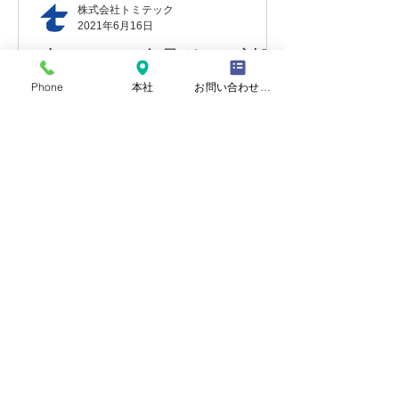
株式会社トミテック
2021年6月16日
小ロット・多品種にも対応
いたします。
Phone
本社
お問い合わせフォーム
ここ数年、製造業を取り巻く環境は大
きく変わりました。 特に『大量生産品
の海外流出』については、誰もが実感
している事でしょう。 しかし、日本国
内の製造需要が無くなった訳ではあり
ません。 特に『難しいもの』『量産数
が少ないもの』については増加傾向に
あるでしょう。...