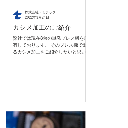
面が中心、というより図面が無ければ
始まらないのが常識なのですが、ごく
株式会社トミテック
稀に「図面が存在しないのに何年も量
2022年3月24日
産流動していた」という事案がありま
カシメ加工のご紹介
す。 とても古い時期に立ち上がり、現
在まで特に大きな問題が無く流動して
弊社では現在8台の単発プレス機を所
いた製品に多いです。 きっと図面が無
有しております。 そのプレス機で出来
くてもしっかりと使用できる製品であ
るカシメ加工をご紹介したいと思いま
った事や、昭和の立ち上げ、というお
す。 まずカシメ加工とは何でしょう
おらかな時代背景もあったか
か。 曲げ加工のように、金属を変形さ
せる加工をまとめて「塑性加工」とい
いますが、カシメも塑性加工の一種で
す。「加締め」や「かしめ」とも書...