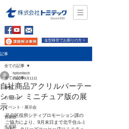
Since1959
金型移管でお困りの方 >
記事
全ての記事
hptomitech
全ての記事
2020年9月11日
自社商品アクリルパーテー
事例
ション ミニチュア版の展
お知らせ
示
イベント・展示会
足立区役所シティプロモーション課の
営業部
ご協力により、9月末日まで北千住ルミ
生産部