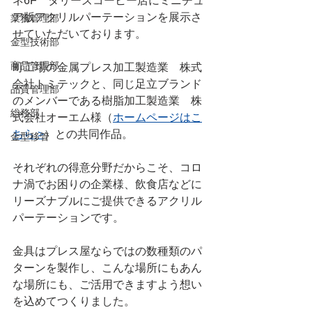
ネ6F　タリーズコーヒー店にミニチュ
ア版アクリルパーテーションを展示さ
業務管理部
せていただいております。
金型技術部
商品管理部
町工場の金属プレス加工製造業　株式
会社トミテックと、同じ足立ブランド
品質管理部
のメンバーである樹脂加工製造業　株
総務部
式会社オーエム様（
ホームページはこ
ちら >
）との共同作品。
金型移管
それぞれの得意分野だからこそ、コロ
ナ渦でお困りの企業様、飲食店などに
リーズナブルにご提供できるアクリル
パーテーションです。
金具はプレス屋ならではの数種類のパ
ターンを製作し、こんな場所にもあん
な場所にも、ご活用できますよう想い
を込めてつくりました。