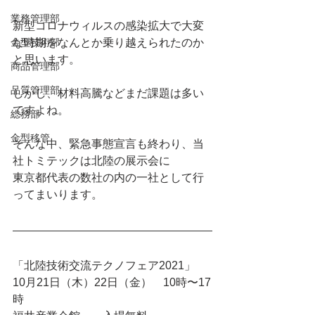
業務管理部
新型コロナウィルスの感染拡大で大変
金型技術部
な時期をなんとか乗り越えられたのか
と思います。
商品管理部
品質管理部
しかし、材料高騰などまだ課題は多い
ですよね。
総務部
金型移管
そんな中、緊急事態宣言も終わり、当
社トミテックは北陸の展示会に
東京都代表の数社の内の一社として行
ってまいります。
「北陸技術交流テクノフェア2021」
10月21日（木）22日（金）　10時〜17
時