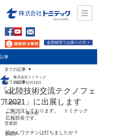
Since1959
金型移管でお困りの方 >
記事
全ての記事
株式会社トミテック
全ての記事
2021年10月19日
「北陸技術交流テクノフェ
事例
ア2021」に出展します
お知らせ
ご無沙汰しております。　トミテック
イベント・展示会
広報部長です。
営業部
皆さんワクチンは打ちましたか？
生産部