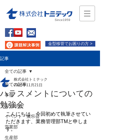
Since1959
金型移管でお困りの方 >
記事
全ての記事
株式会社トミテック
全ての記事
2025年11月21日
ハラスメントについての
事例
勉強会
お知らせ
こんにちは。今回初めて執筆させてい
イベント・展示会
ただきます、業務管理部TMと申しま
営業部
す。
生産部